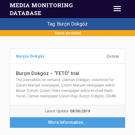
MEDIA MONITORING
DATABASE
Tag: Burçin Dokgöz
Items are listed
Burçin Dokgöz
Çorum
Burçin Dokgöz – “FETÖ” trial
The journalists on remand, Lokman Erdoğan, columnist for
Çorum Manşet newspaper, Çorum Manşet newspaper editor
Murat Öztürk, Çorum Yıldız newspaper editor-in-chief Nadir
Yücel, Zaman newspaper Çorum Rep. Burçin Dokgöz, CİHAN…
Latest Update:
08/06/2019
More Information...